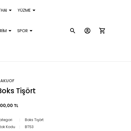
HAI
YÜZME
RİM
SPOR
HAKUOF
Boks Tişört
00,00 TL
ategori
Boks Tişört
tok Kodu
BT53