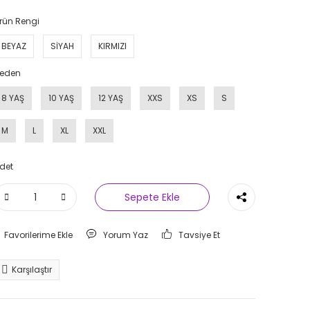
rün Rengi
BEYAZ
SİYAH
KIRMIZI
eden
8 YAŞ
10 YAŞ
12 YAŞ
XXS
XS
S
M
L
XL
XXL
det
Sepete Ekle
Yorum Yaz
Tavsiye Et
Karşılaştır