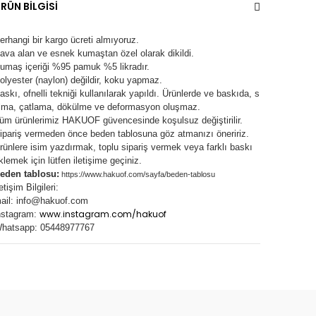
RÜN BİLGİSİ
erhangi bir kargo ücreti almıyoruz.
ava alan ve esnek kumaştan özel olarak dikildi.
umaş içeriği %95 pamuk %5 likradır.
olyester (naylon) değildir, koku yapmaz.
askı, ofnelli tekniği kullanılarak yapıldı.
Ürünlerde ve baskıda, s
lma, çatlama, dökülme ve deformasyon oluşma
z.
üm ürünlerimiz
HAKUOF
güvencesinde koşulsuz değiştirilir.
ipariş vermeden önce beden tablosuna göz atmanızı öneririz.
rünlere isim yazdırmak, toplu sipariş vermek veya farklı baskı
klemek için lütfen iletişime geçiniz.
eden tablosu:
https://www.hakuof.com/sayfa/beden-tablosu
letişim Bilgileri:
ail:
info@hakuof.com
www.instagram.com/hakuof
nstagram:
hatsapp: 05448977767