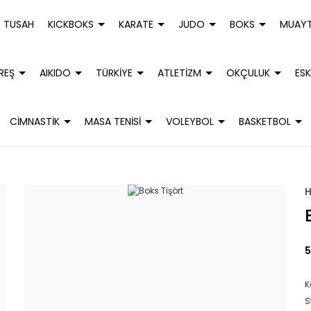
TUSAH
KICKBOKS
KARATE
JUDO
BOKS
MUAYT
REŞ
AIKIDO
TÜRKİYE
ATLETİZM
OKÇULUK
ESK
CİMNASTİK
MASA TENİSİ
VOLEYBOL
BASKETBOL
5
K
S