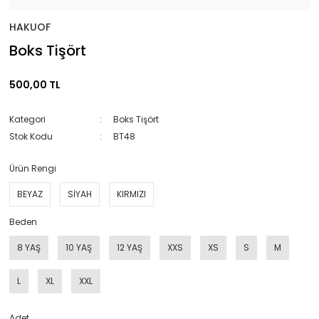
HAKUOF
Boks Tişört
500,00 TL
Kategori
Boks Tişört
Stok Kodu
BT48
Ürün Rengi
BEYAZ
SİYAH
KIRMIZI
Beden
8 YAŞ
10 YAŞ
12 YAŞ
XXS
XS
S
M
L
XL
XXL
Adet