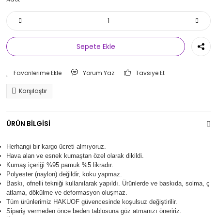
Sepete Ekle
Yorum Yaz
Tavsiye Et
Karşılaştır
ÜRÜN BİLGİSİ
Herhangi bir kargo ücreti almıyoruz.
Hava alan ve esnek kumaştan özel olarak dikildi.
Kumaş içeriği %95 pamuk %5 likradır.
Polyester (naylon) değildir, koku yapmaz.
Baskı, ofnelli tekniği kullanılarak yapıldı.
Ürünlerde ve baskıda, solma, ç
atlama, dökülme ve deformasyon oluşma
z.
Tüm ürünlerimiz
HAKUOF
güvencesinde koşulsuz değiştirilir.
Sipariş vermeden önce beden tablosuna göz atmanızı öneririz.