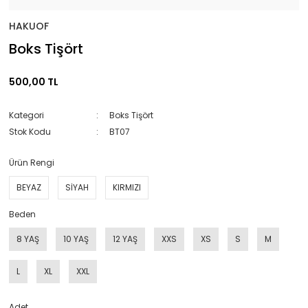
HAKUOF
Boks Tişört
500,00 TL
Kategori
Boks Tişört
Stok Kodu
BT07
Ürün Rengi
BEYAZ
SİYAH
KIRMIZI
Beden
8 YAŞ
10 YAŞ
12 YAŞ
XXS
XS
S
M
L
XL
XXL
Adet