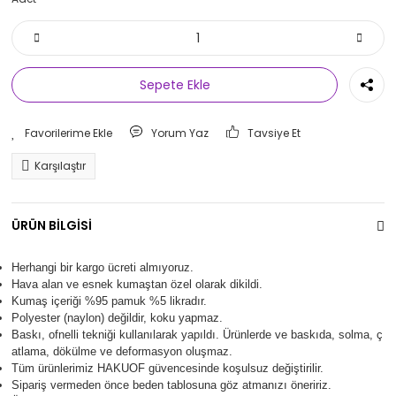
Sepete Ekle
Yorum Yaz
Tavsiye Et
Karşılaştır
ÜRÜN BİLGİSİ
Herhangi bir kargo ücreti almıyoruz.
Hava alan ve esnek kumaştan özel olarak dikildi.
Kumaş içeriği %95 pamuk %5 likradır.
Polyester (naylon) değildir, koku yapmaz.
Baskı, ofnelli tekniği kullanılarak yapıldı.
Ürünlerde ve baskıda, solma, ç
atlama, dökülme ve deformasyon oluşma
z.
Tüm ürünlerimiz
HAKUOF
güvencesinde koşulsuz değiştirilir.
Sipariş vermeden önce beden tablosuna göz atmanızı öneririz.