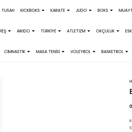
TUSAH
KICKBOKS
KARATE
JUDO
BOKS
MUAYT
REŞ
AIKIDO
TÜRKİYE
ATLETİZM
OKÇULUK
ESK
CİMNASTİK
MASA TENİSİ
VOLEYBOL
BASKETBOL
0
K
S