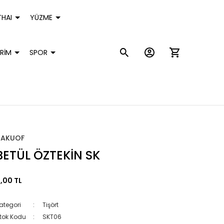
HAI
YÜZME
RİM
SPOR
HAKUOF
BETÜL ÖZTEKİN SK
,00 TL
ategori
Tişört
tok Kodu
SKT06