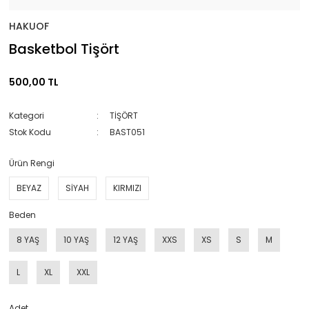
HAKUOF
Basketbol Tişört
500,00 TL
Kategori
TİŞÖRT
Stok Kodu
BAST051
Ürün Rengi
BEYAZ
SİYAH
KIRMIZI
Beden
8 YAŞ
10 YAŞ
12 YAŞ
XXS
XS
S
M
L
XL
XXL
Adet