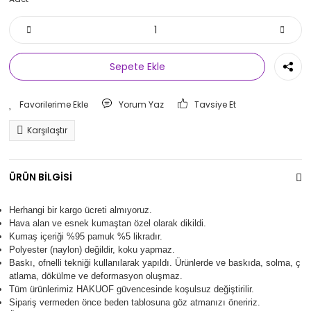
Sepete Ekle
Yorum Yaz
Tavsiye Et
Karşılaştır
ÜRÜN BİLGİSİ
Herhangi bir kargo ücreti almıyoruz.
Hava alan ve esnek kumaştan özel olarak dikildi.
Kumaş içeriği %95 pamuk %5 likradır.
Polyester (naylon) değildir, koku yapmaz.
Baskı, ofnelli tekniği kullanılarak yapıldı.
Ürünlerde ve baskıda, solma, ç
atlama, dökülme ve deformasyon oluşma
z.
Tüm ürünlerimiz
HAKUOF
güvencesinde koşulsuz değiştirilir.
Sipariş vermeden önce beden tablosuna göz atmanızı öneririz.