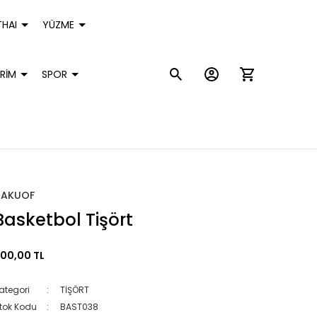
HAI
YÜZME
RİM
SPOR
HAKUOF
Basketbol Tişört
00,00 TL
ategori
TİŞÖRT
tok Kodu
BAST038