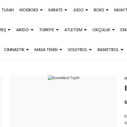
TUSAH
KICKBOKS
KARATE
JUDO
BOKS
MUAYT
REŞ
AIKIDO
TÜRKİYE
ATLETİZM
OKÇULUK
ESK
CİMNASTİK
MASA TENİSİ
VOLEYBOL
BASKETBOL
5
K
S