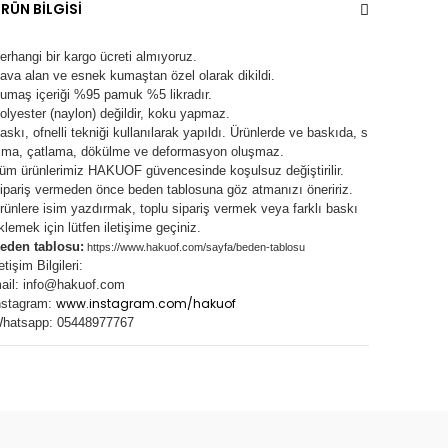
RÜN BİLGİSİ
erhangi bir kargo ücreti almıyoruz.
ava alan ve esnek kumaştan özel olarak dikildi.
umaş içeriği %95 pamuk %5 likradır.
olyester (naylon) değildir, koku yapmaz.
askı, ofnelli tekniği kullanılarak yapıldı.
Ürünlerde ve baskıda, s
lma, çatlama, dökülme ve deformasyon oluşma
z.
üm ürünlerimiz
HAKUOF
güvencesinde koşulsuz değiştirilir.
ipariş vermeden önce beden tablosuna göz atmanızı öneririz.
rünlere isim yazdırmak, toplu sipariş vermek veya farklı baskı
klemek için lütfen iletişime geçiniz.
eden tablosu:
https://www.hakuof.com/sayfa/beden-tablosu
letişim Bilgileri:
ail:
info@hakuof.com
www.instagram.com/hakuof
nstagram:
hatsapp: 05448977767