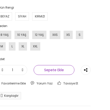
rün Rengi
BEYAZ
SİYAH
KIRMIZI
eden
8 YAŞ
10 YAŞ
12 YAŞ
XXS
XS
S
M
L
XL
XXL
det
Sepete Ekle
Yorum Yaz
Tavsiye Et
Karşılaştır