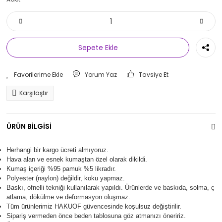
Sepete Ekle
Yorum Yaz
Tavsiye Et
Karşılaştır
ÜRÜN BİLGİSİ
Herhangi bir kargo ücreti almıyoruz.
Hava alan ve esnek kumaştan özel olarak dikildi.
Kumaş içeriği %95 pamuk %5 likradır.
Polyester (naylon) değildir, koku yapmaz.
Baskı, ofnelli tekniği kullanılarak yapıldı.
Ürünlerde ve baskıda, solma, ç
atlama, dökülme ve deformasyon oluşma
z.
Tüm ürünlerimiz
HAKUOF
güvencesinde koşulsuz değiştirilir.
Sipariş vermeden önce beden tablosuna göz atmanızı öneririz.