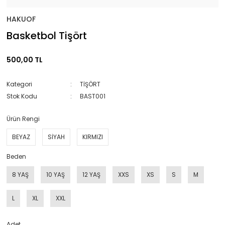
HAKUOF
Basketbol Tişört
500,00 TL
Kategori
TİŞÖRT
Stok Kodu
BAST001
Ürün Rengi
BEYAZ
SİYAH
KIRMIZI
Beden
8 YAŞ
10 YAŞ
12 YAŞ
XXS
XS
S
M
L
XL
XXL
Adet