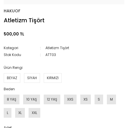
HAKUOF
Atletizm Tişört
500,00 TL
Kategori
Atletizm Tişört
Stok Kodu
ATT03
Ürün Rengi
BEYAZ
SİYAH
KIRMIZI
Beden
8 YAŞ
10 YAŞ
12 YAŞ
XXS
XS
S
M
L
XL
XXL
Adet