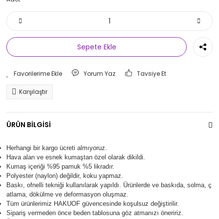
Sepete Ekle
Yorum Yaz
Tavsiye Et
Karşılaştır
ÜRÜN BİLGİSİ
Herhangi bir kargo ücreti almıyoruz.
Hava alan ve esnek kumaştan özel olarak dikildi.
Kumaş içeriği %95 pamuk %5 likradır.
Polyester (naylon) değildir, koku yapmaz.
Baskı, ofnelli tekniği kullanılarak yapıldı.
Ürünlerde ve baskıda, solma, ç
atlama, dökülme ve deformasyon oluşma
z.
Tüm ürünlerimiz
HAKUOF
güvencesinde koşulsuz değiştirilir.
Sipariş vermeden önce beden tablosuna göz atmanızı öneririz.