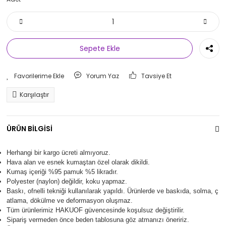
Sepete Ekle
Yorum Yaz
Tavsiye Et
Karşılaştır
ÜRÜN BİLGİSİ
Herhangi bir kargo ücreti almıyoruz.
Hava alan ve esnek kumaştan özel olarak dikildi.
Kumaş içeriği %95 pamuk %5 likradır.
Polyester (naylon) değildir, koku yapmaz.
Baskı, ofnelli tekniği kullanılarak yapıldı.
Ürünlerde ve baskıda, solma, ç
atlama, dökülme ve deformasyon oluşma
z.
Tüm ürünlerimiz
HAKUOF
güvencesinde koşulsuz değiştirilir.
Sipariş vermeden önce beden tablosuna göz atmanızı öneririz.