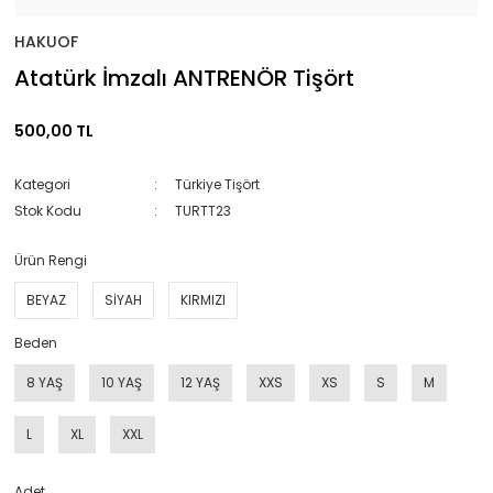
HAKUOF
Atatürk İmzalı ANTRENÖR Tişört
500,00 TL
Kategori
Türkiye Tişört
Stok Kodu
TURTT23
Ürün Rengi
BEYAZ
SİYAH
KIRMIZI
Beden
8 YAŞ
10 YAŞ
12 YAŞ
XXS
XS
S
M
L
XL
XXL
Adet