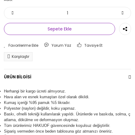
Sepete Ekle
Yorum Yaz
Tavsiye Et
Karşılaştır
ÜRÜN BİLGİSİ
Herhangi bir kargo ücreti almıyoruz.
Hava alan ve esnek kumaştan özel olarak dikildi.
Kumaş içeriği %95 pamuk %5 likradır.
Polyester (naylon) değildir, koku yapmaz.
Baskı, ofnelli tekniği kullanılarak yapıldı.
Ürünlerde ve baskıda, solma, ç
atlama, dökülme ve deformasyon oluşma
z.
Tüm ürünlerimiz
HAKUOF
güvencesinde koşulsuz değiştirilir.
Sipariş vermeden önce beden tablosuna göz atmanızı öneririz.