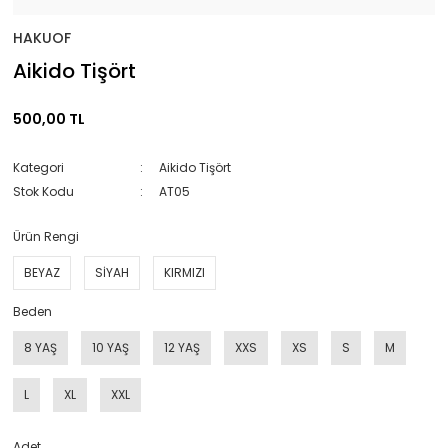
HAKUOF
Aikido Tişört
500,00 TL
Kategori
Aikido Tişört
Stok Kodu
AT05
Ürün Rengi
BEYAZ
SİYAH
KIRMIZI
Beden
8 YAŞ
10 YAŞ
12 YAŞ
XXS
XS
S
M
L
XL
XXL
Adet