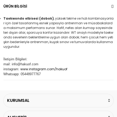
ÜRÜN BİLGİSİ
Taekwondo elbisesi (dobok)
, yüksek tekme ve hızlı kombinasyonla
r için özel tasarlanmış esnek yapısıyla antrenman ve müsabakalard
a maksimum performans sunar. Hafif, nefes alan kumaşı sayesinde
teri dışarı atar, sporcuya konfor kazandırır. WT onaylı modeliyle taekw
ondo severlerin beklentilerine uygun olan dobok; hem çocuk hem yeti
şkin bedenleriyle antrenman, kuşak sınavı ve turnuvalarda kullanıma
uygundur.
İletişim Bilgileri:
mail:
info@hakuof.com
www.instagram.com/hakuof
instagram:
Whatsapp: 05448977767
KURUMSAL