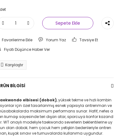
det
Sepete Ekle
Yorum Yaz
Tavsiye Et
Fiyatı Düşünce Haber Ver
Karşılaştır
RÜN BİLGİSİ
aekwondo elbisesi (dobok)
, yüksek tekme ve hızlı kombin
syonlar için özel tasarlanmış esnek yapısıyla antrenman ve
üsabakalarda maksimum performans sunar. Hafif, nefes a
an kumaşı sayesinde teri dışarı atar, sporcuya konfor kazand
rır. WT onaylı modeliyle taekwondo severlerin beklentilerine uy
un olan dobok; hem çocuk hem yetişkin bedenleriyle antren
an, kuşak sınavı ve turnuvalarda kullanıma uygundur.