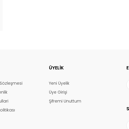
ÜYELİK
ş Sözleşmesi
Yeni Üyelik
enlik
Üye Girişi
llari
Şifremi Unuttum
olitikası