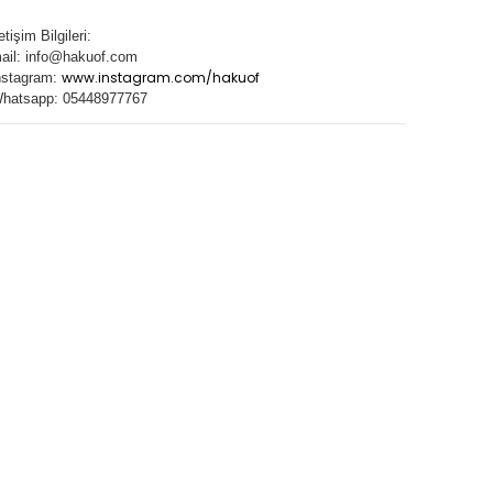
letişim Bilgileri:
ail:
info@hakuof.com
www.instagram.com/hakuof
nstagram:
hatsapp: 05448977767