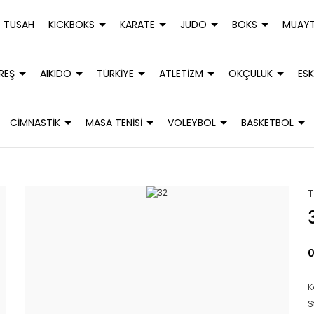
TUSAH
KICKBOKS
KARATE
JUDO
BOKS
MUAYT
REŞ
AIKIDO
TÜRKİYE
ATLETİZM
OKÇULUK
ESK
CİMNASTİK
MASA TENİSİ
VOLEYBOL
BASKETBOL
0
K
S