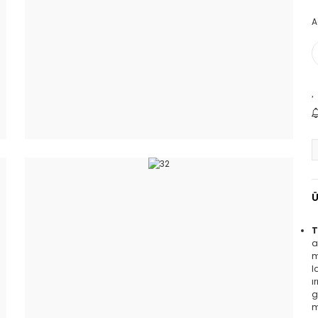
A
Ü
T
a
m
l
ı
g
m