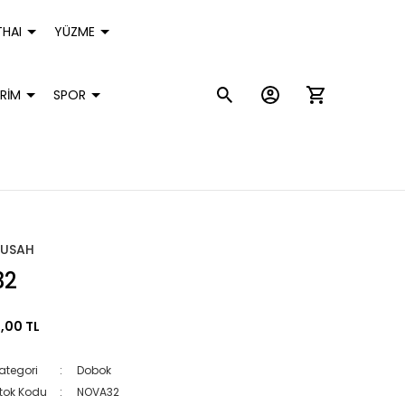
HAI
YÜZME
RİM
SPOR
TUSAH
32
,00 TL
ategori
Dobok
tok Kodu
NOVA32