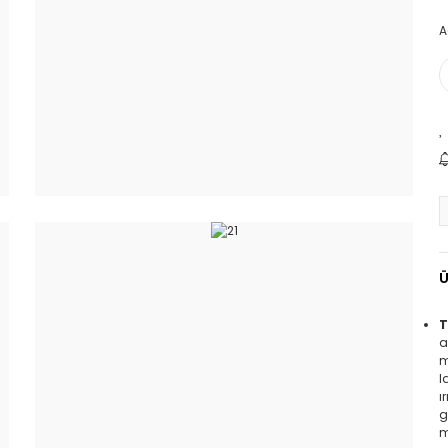
A
Ü
T
a
m
l
ı
g
m