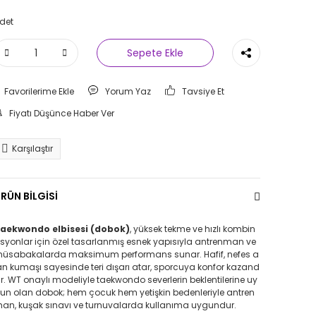
det
Sepete Ekle
Yorum Yaz
Tavsiye Et
Fiyatı Düşünce Haber Ver
Karşılaştır
RÜN BİLGİSİ
aekwondo elbisesi (dobok)
, yüksek tekme ve hızlı kombin
syonlar için özel tasarlanmış esnek yapısıyla antrenman ve
üsabakalarda maksimum performans sunar. Hafif, nefes a
an kumaşı sayesinde teri dışarı atar, sporcuya konfor kazand
rır. WT onaylı modeliyle taekwondo severlerin beklentilerine uy
un olan dobok; hem çocuk hem yetişkin bedenleriyle antren
an, kuşak sınavı ve turnuvalarda kullanıma uygundur.