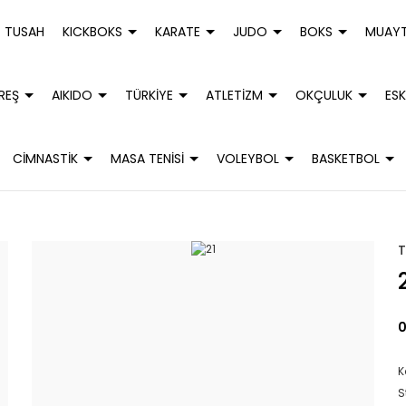
TUSAH
KICKBOKS
KARATE
JUDO
BOKS
MUAYT
REŞ
AIKIDO
TÜRKİYE
ATLETİZM
OKÇULUK
ESK
CİMNASTİK
MASA TENİSİ
VOLEYBOL
BASKETBOL
0
K
S