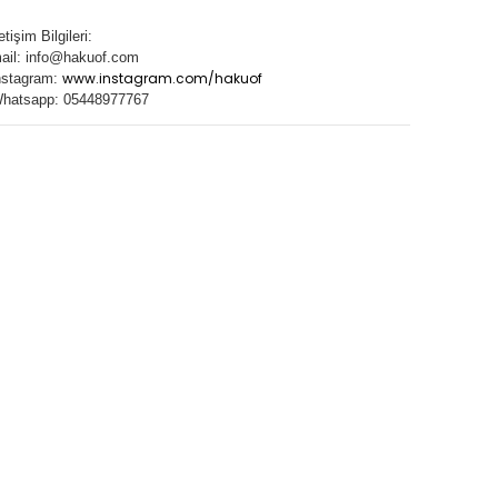
letişim Bilgileri:
ail:
info@hakuof.com
www.instagram.com/hakuof
nstagram:
hatsapp: 05448977767