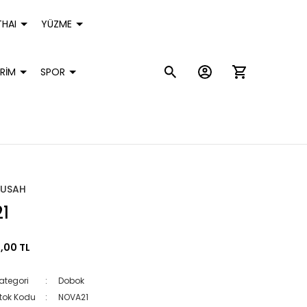
HAI
YÜZME
RİM
SPOR
TUSAH
21
,00 TL
ategori
Dobok
tok Kodu
NOVA21