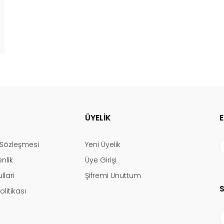
ÜYELİK
ş Sözleşmesi
Yeni Üyelik
enlik
Üye Girişi
llari
Şifremi Unuttum
olitikası